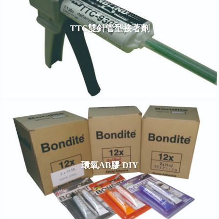
TTC雙針管型接著劑
環氧AB膠 DIY