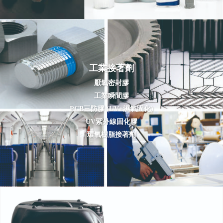
工業接著劑
厭氧密封膠
工業瞬間膠
PCB三防膠 (UV+濕氣固化)
UV紫外線固化膠
環氧樹脂接著劑