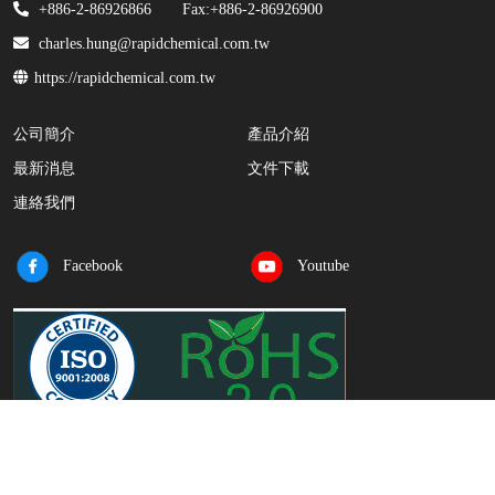
+886-2-86926866
Fax:+886-2-86926900
charles.hung@rapidchemical.com.tw
https://rapidchemical.com.tw
公司簡介
產品介紹
最新消息
文件下載
連絡我們
Facebook
Youtube
Copyright © Rapid Chemical Co Ltd.
隱私權聲明
Designed by JH