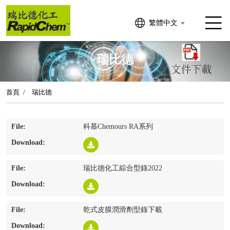
繁體中文
瑞比德
首頁
瑞比德
科慕Chemours RA系列
瑞比德化工綜合型錄2022
乾式皮膜潤滑劑型錄下載