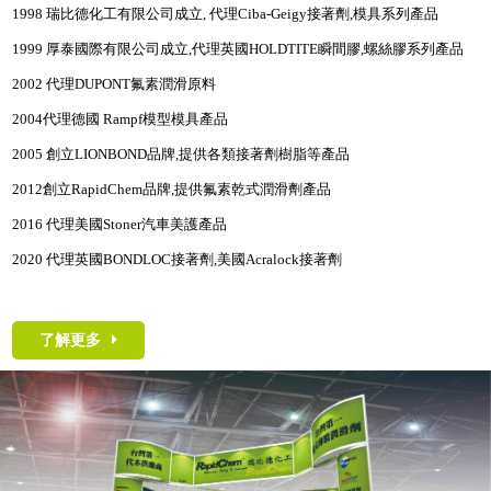
1998
瑞比德化工有限公司成立
,
代理
Ciba-Geigy
接著劑
,
模具系列產品
1999
厚泰國際有限公司成立
,
代理英國
HOLDTITE
瞬間膠
,
螺絲膠系列產品
2002
代理
DUPONT
氟素潤滑原料
2004
代理德國
Rampf
模型模具產品
2005
創立
LIONBOND
品牌
,
提供各類接著劑樹脂等產品
2012
創立
RapidChem
品牌
,
提供氟素乾式潤滑劑產品
2016
代理美國
Stoner
汽車美護產品
2020
代理英國
BONDLOC
接著劑
,
美國
Acralock
接著劑
了解更多