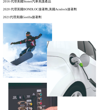
2016
代理美國
Stoner
汽車美護產品
2020
代理英國
BONDLOC
接著劑
,
美國
Acralock
接著劑
2021
代理美國
Gorilla
接著劑