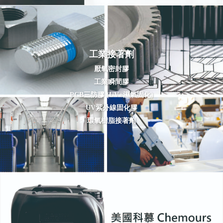
工業接著劑
厭氧密封膠
工業瞬間膠
PCB三防膠 (UV+濕氣固化)
UV紫外線固化膠
環氧樹脂接著劑