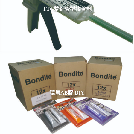
TTC雙針管型接著劑
環氧AB膠 DIY