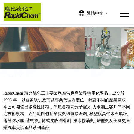
繁體中文
RapidChem 瑞比德化工主要業務為供應產業界特用化學品，成立於
1998 年，以國家級供應商及專業代理為定位，針對不同的產業需求，
本公司開發出多樣性膠種，供應各種高分子配方,力求滿足客戶們不同
之技術規格。產品範圍包括單雙劑環氧接著劑, 模型模具代木樹脂板,
電器防水膠, 密封劑, 乾式皮膜潤滑劑, 撥水撥油劑, 離型劑及美國史東
樂汽車美護產品系列產品.