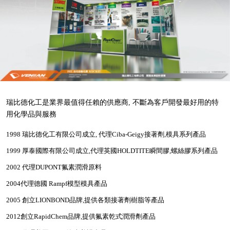
瑞比德化工是業界最值得任賴的供應商, 不斷為客戶開發最好用的特
用化學品與服務
1998
瑞比德化工有限公司成立
,
代理
Ciba-Geigy
接著劑
,
模具系列產品
1999
厚泰國際有限公司成立
,
代理英國
HOLDTITE
瞬間膠
,
螺絲膠系列產品
2002
代理
DUPONT
氟素潤滑原料
2004
代理德國
Rampf
模型模具產品
2005
創立
LIONBOND
品牌
,
提供各類接著劑樹脂等產品
2012
創立
RapidChem
品牌
,
提供氟素乾式潤滑劑產品